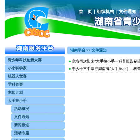
首 页
组织机构
文件通知
湖南平台 >> 文件通知
青少年科技创新大赛
我省再次迎来“大手拉小手—科普报告希望
小小科学家
宁乡十三中举行湖南省“大手拉小手—科
机器人竞赛
学科奥赛
求知计划
大手拉小手
活动概况
文件通知
新闻报道
活动专题