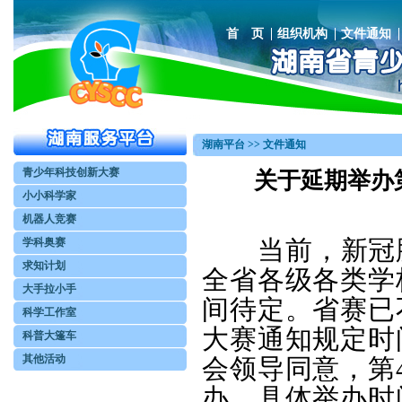
首 页
组织机构
文件通知
湖南平台 >> 文件通知
青少年科技创新大赛
关于延期举办
小小科学家
机器人竞赛
当前，新冠肺
学科奥赛
求知计划
全省各级各类学
大手拉小手
间待定。省赛已
科学工作室
大赛通知规定时
科普大篷车
其他活动
会领导同意，第
办，具体举办时