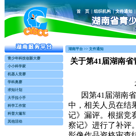
首 页
组织机构
文件通知
湖南平台 >> 文件通知
青少年科技创新大赛
关于第41届湖南
小小科学家
机器人竞赛
学科奥赛
求知计划
因第41届湖南省
大手拉小手
中，相关人员在结
科学工作室
记》漏评。根据竞
科普大篷车
其他活动
察记》进行了补评
影像作品资格审查结