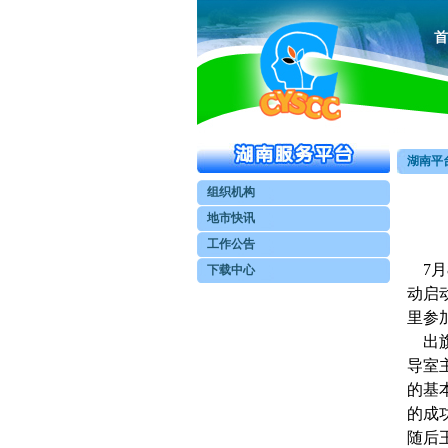
首
湖南平台
组织机构
地市快讯
工作公告
7月
下载中心
动启
里参
出旗
导室
的基
的成
随后