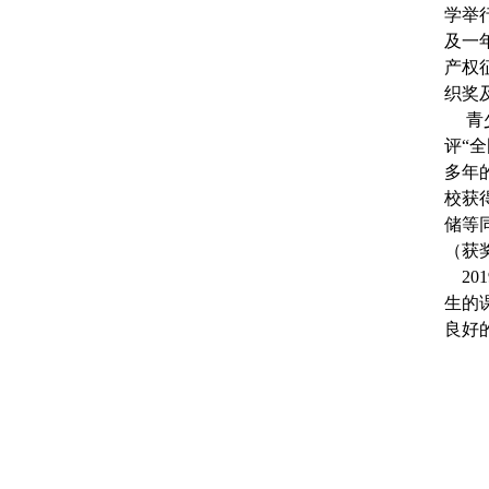
学举
及一
产权
织奖
青少
评“
多年
校获
储等
（获
20
生的
良好