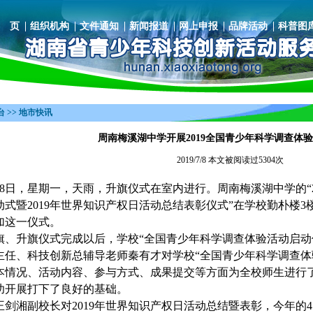
 页
组织机构
文件通知
新闻报道
网上申报
品牌活动
科普图
 >> 地市快讯
周南梅溪湖中学开展2019全国青少年科学调查体
2019/7/8 本文被阅读过5304次
8日，星期一，天雨，升旗仪式在室内进行。周南梅溪湖中学的“2
动式暨2019年世界知识产权日活动总结表彰仪式”在学校勤朴楼
加这一仪式。
、升旗仪式完成以后，学校“全国青少年科学调查体验活动启动
主任、科技创新总辅导老师秦有才对学校“全国青少年科学调查体
本情况、活动内容、参与方式、成果提交等方面为全校师生进行
功开展打下了良好的基础。
王剑湘副校长对2019年世界知识产权日活动总结暨表彰，今年的4